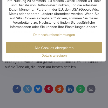
ihre Nutzung zu sammeln. Zu diesem Zweck können wir Tools
Die Tabelle zeigt deutlich, dass Energiespar- und LED-
und Dienste von Drittanbietern nutzen, und die erfassten
Daten können an Partner in der EU, den USA (Google Ads,
Glühbirnen viel heller sind als Glühbirnen und
Meta) oder anderen Ländern übermittelt werden. Wenn Sie
Halogenlampen.
Außerdem haben sie einen sehr niedrigen
auf "Alle Cookies akzeptieren" klicken, stimmen Sie dieser
Verbrauch. Daher ersetzen moderne Glühbirnen auch bei
Verarbeitung zu. Nachstehend finden Sie ausführliche
minimaler Wattzahl in Bezug auf die Lichtstärke herkömmliche
Informationen oder Sie können Ihre Einstellungen ändern.
Glühbirnen mit einem Vielfachen der Wattzahl vollständig.
Datenschutzbestimmungen
Wir sind für Sie da
Alle Cookies akzeptieren
Details anzeigen
Brauchen Sie einen Rat?
Kontaktieren Sie uns
. Wir helfen
Ihnen gerne weiter. Und gemeinsam stimmen wir Ihr Zuhause
auf die Töne ab, die Ihnen am besten gefallen.
Facebook
Twitter
Bluesky
Pinterest
Reddit
LinkedIn
WhatsApp
E-
mail