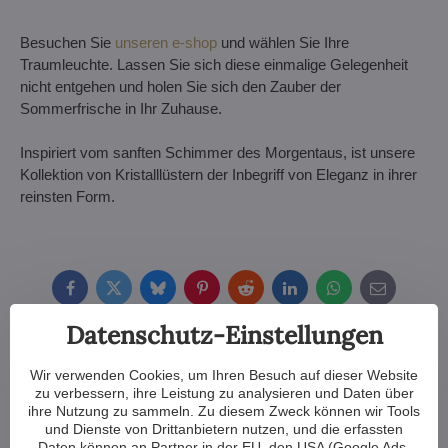
Besuchen Sie
unseren e-shop
und wählen Sie Ihre
Traumleuchte. Lassen Sie sich diese einmalige Gelegenheit
nicht entgehen und holen Sie sich den Zauber der
Sommerfrische in Ihr Zuhause.
Inspiriert vom sanften Schimmer des Morgentaus, ist unsere
Kollektion von Kristalllüstern der Inbegriff von Eleganz in ihrer
reinsten Form.
Facebook
Twitter
Bluesky
Pinterest
Reddit
LinkedIn
WhatsApp
E-
mail
Datenschutz-Einstellungen
Andere Artikel:
Wir verwenden Cookies, um Ihren Besuch auf dieser Website
zu verbessern, ihre Leistung zu analysieren und Daten über
ihre Nutzung zu sammeln. Zu diesem Zweck können wir Tools
und Dienste von Drittanbietern nutzen, und die erfassten
Daten können an Partner in der EU, den USA (Google Ads,