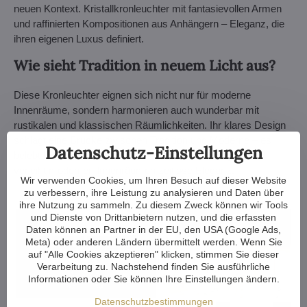
neuen Kontext. Kristallkronleuchter mit fantasievollen Armen
und raffinierten Kompositionen aus Anhängern – Eleganz, die
ihren eigenen Luxus definiert.
Wie sieht Tradition in neuem Licht aus?
Diese Kronleuchter eignen sich nicht nur für moderne
Innenräume, sondern harmonieren auch wunderbar mit
rustikalen und klassischen Räumlichkeiten. Ihr klares Design
schlägt eine Brücke zwischen Tradition und Moderne – es
Datenschutz-Einstellungen
belebt historische Räume, ohne sie zu überwältigen, und
verleiht modernen Innenräumen zeitlose Eleganz.
Wir verwenden Cookies, um Ihren Besuch auf dieser Website
zu verbessern, ihre Leistung zu analysieren und Daten über
ihre Nutzung zu sammeln. Zu diesem Zweck können wir Tools
und Dienste von Drittanbietern nutzen, und die erfassten
Daten können an Partner in der EU, den USA (Google Ads,
Meta) oder anderen Ländern übermittelt werden. Wenn Sie
auf "Alle Cookies akzeptieren" klicken, stimmen Sie dieser
Verarbeitung zu. Nachstehend finden Sie ausführliche
Informationen oder Sie können Ihre Einstellungen ändern.
Datenschutzbestimmungen