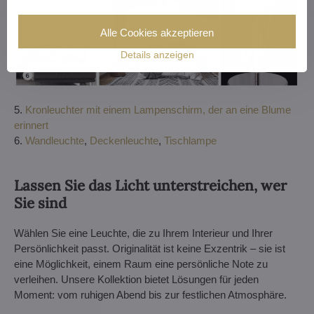
Alle Cookies akzeptieren
Details anzeigen
5.
Kronleuchter mit einem Lampenschirm, der an eine Blume
erinnert
6.
Wandleuchte
,
Deckenleuchte
,
Tischlampe
Lassen Sie das Licht unterstreichen, wer
Sie sind
Wählen Sie eine Leuchte, die zu Ihrem Interieur und Ihrer
Persönlichkeit passt. Originalität ist keine Exzentrik – sie ist
eine Möglichkeit, einem Raum eine persönliche Note zu
verleihen. Unsere Kollektion bietet Lösungen für jeden
Moment: vom ruhigen Abend bis zur festlichen Atmosphäre.