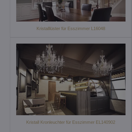
Kristalllüster für Esszimmer L16048
Kristall Kronleuchter für Esszimmer EL140902