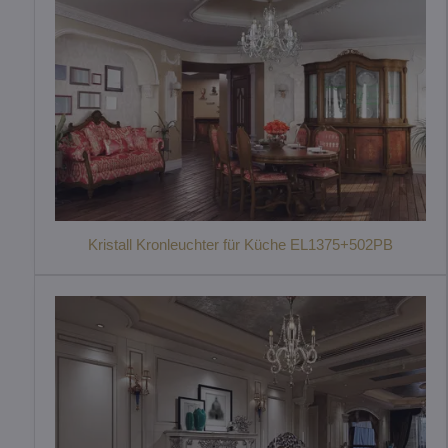
Kristall Kronleuchter für Küche EL1375+502PB