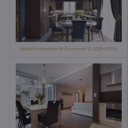
Kristall Kronleuchter für Esszimmer EL1028+402SH