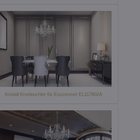
Kristall Kronleuchter für Esszimmer EL117802A