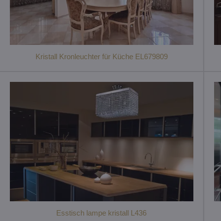
Kristall Kronleuchter für Küche EL679809
Esstisch lampe kristall L436