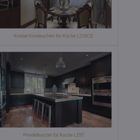
Kristall Kronleuchter für Küche L216CE
Pendelleuchte für Küche L297