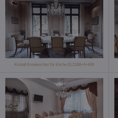
Kristall Kronleuchter für Küche EL2188+4+409