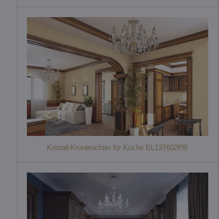
Kristall Kronleuchter für Küche EL137602PB