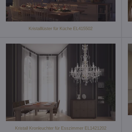
Kristalllüster für Küche EL415502
Kristall Kronleuchter für Esszimmer EL1421202