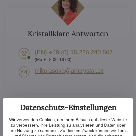
Kristallklare Antworten
(EN) +49 (0) 15 236 240 567
(Mo-Fr 8:00-16:00)
mikulasova​@artcrystal​.cz
Kundenservice
Datenschutz-Einstellungen
Kostenloser Versand
Wir verwenden Cookies, um Ihren Besuch auf dieser Website
zu verbessern, ihre Leistung zu analysieren und Daten über
Garantie 5 Jahre
ihre Nutzung zu sammeln. Zu diesem Zweck können wir Tools
und Dienste von Drittanbietern nutzen, und die erfassten