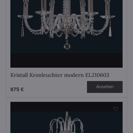
Kristall Kronleuchter modern EL210603
Ansehen
875 €