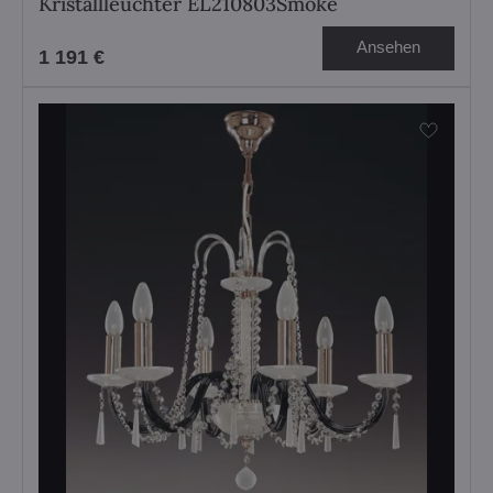
Kristallleuchter EL210803Smoke
Ansehen
1 191 €