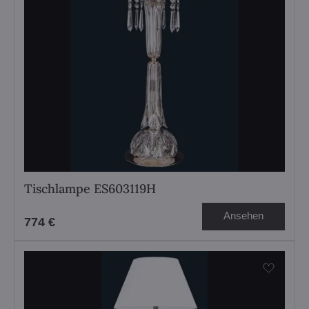
Tischlampe ES603119H
Ansehen
774 €