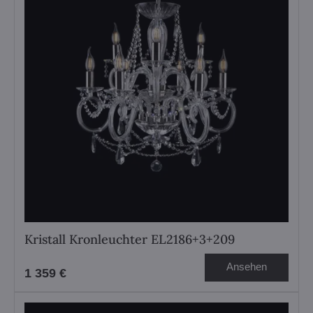
Kristall Kronleuchter EL2186+3+209
Ansehen
1 359 €