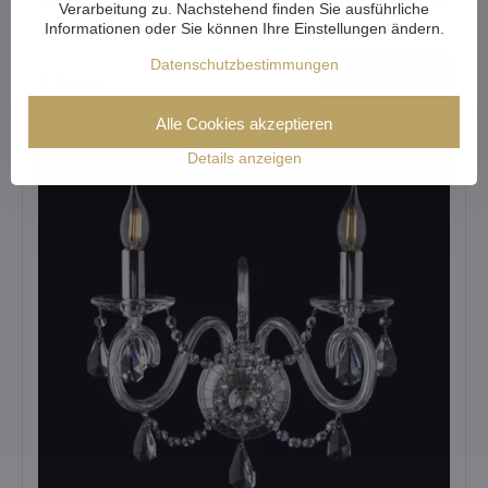
Verarbeitung zu. Nachstehend finden Sie ausführliche
Informationen oder Sie können Ihre Einstellungen ändern.
Kristall Kronleuchter EL21812+6+309
Datenschutzbestimmungen
Ansehen
3 966 €
Alle Cookies akzeptieren
Details anzeigen