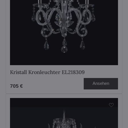
Kristall Kronleuchter EL218309
Ansehen
705 €