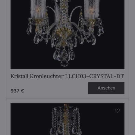
Kristall Kronleuchter LLCH03–CRYSTAL-DT
Ansehen
937 €