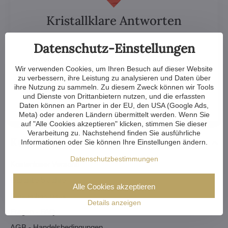
Kristallklare Antworten
Datenschutz-Einstellungen
(EN) +49 (0) 15 236 240 567
(Mo-Fr 8:00-16:00)
Wir verwenden Cookies, um Ihren Besuch auf dieser Website
zu verbessern, ihre Leistung zu analysieren und Daten über
mikulasova​@artcrystal​.cz
ihre Nutzung zu sammeln. Zu diesem Zweck können wir Tools
und Dienste von Drittanbietern nutzen, und die erfassten
Daten können an Partner in der EU, den USA (Google Ads,
Meta) oder anderen Ländern übermittelt werden. Wenn Sie
auf "Alle Cookies akzeptieren" klicken, stimmen Sie dieser
Verarbeitung zu. Nachstehend finden Sie ausführliche
Kundenservice
Informationen oder Sie können Ihre Einstellungen ändern.
Datenschutzbestimmungen
Kostenloser Versand
Garantie 5 Jahre
Alle Cookies akzeptieren
Kundenfeedback
Details anzeigen
Fragen - FAQ
AGB - Handelsbedingungen