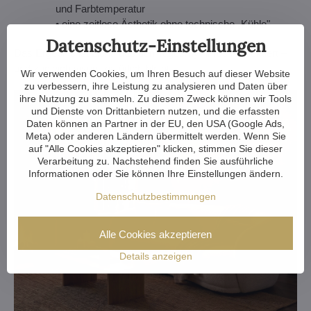
und Farbtemperatur
• eine zeitlose Ästhetik ohne technische „Kühle"
Datenschutz-Einstellungen
Das Ergebnis ist Licht, das den Tagesrhythmus respektiert –
und zugleich visuell natürlich bleibt.
Wir verwenden Cookies, um Ihren Besuch auf dieser Website
zu verbessern, ihre Leistung zu analysieren und Daten über
ihre Nutzung zu sammeln. Zu diesem Zweck können wir Tools
und Dienste von Drittanbietern nutzen, und die erfassten
Daten können an Partner in der EU, den USA (Google Ads,
Meta) oder anderen Ländern übermittelt werden. Wenn Sie
auf "Alle Cookies akzeptieren" klicken, stimmen Sie dieser
Verarbeitung zu. Nachstehend finden Sie ausführliche
Informationen oder Sie können Ihre Einstellungen ändern.
Datenschutzbestimmungen
Alle Cookies akzeptieren
Details anzeigen