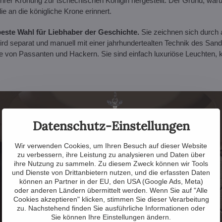
ihrer Krönung zur tschechischen Königin hergestellt. Der Grund, wa
ie an die königliche Krone erinnert.
beste Wahl für Liebhaber der Geschichte.
Sie zeichnen sich durch 
d separat und manuell mit einer jahrhundertealten Technik des Sandg
von Passanten und Hackern. Sie sind einfach luxuriöse Leuchten, k
Datenschutz-Einstellungen
Wir verwenden Cookies, um Ihren Besuch auf dieser Website
zu verbessern, ihre Leistung zu analysieren und Daten über
ihre Nutzung zu sammeln. Zu diesem Zweck können wir Tools
und Dienste von Drittanbietern nutzen, und die erfassten Daten
können an Partner in der EU, den USA (Google Ads, Meta)
oder anderen Ländern übermittelt werden. Wenn Sie auf "Alle
Cookies akzeptieren" klicken, stimmen Sie dieser Verarbeitung
zu. Nachstehend finden Sie ausführliche Informationen oder
Sie können Ihre Einstellungen ändern.