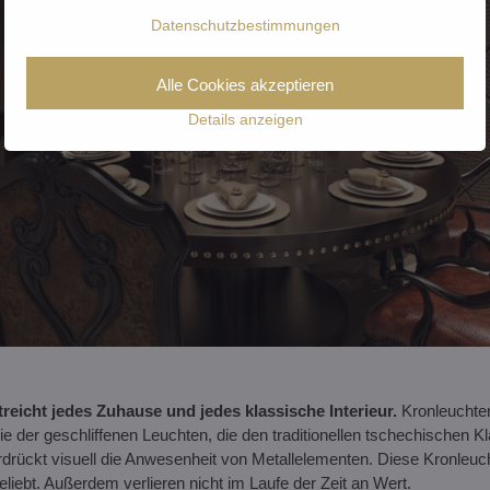
Datenschutzbestimmungen
Alle Cookies akzeptieren
Details anzeigen
treicht jedes Zuhause und jedes klassische Interieur.
Kronleuchter
e der geschliffenen Leuchten, die den traditionellen tschechischen Kl
erdrückt visuell die Anwesenheit von Metallelementen. Diese Kronleuc
liebt. Außerdem verlieren nicht im Laufe der Zeit an Wert.