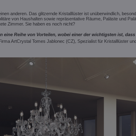
inen anderen. Das glitzernde Kristalllüster ist unüberwindlich, beson
Solitäre von Haushalten sowie repräsentative Räume, Paläste und Pal
htete Zimmer. Sie haben es noch nicht?
n eine Reihe von Vorteilen, wobei einer der wichtigsten ist, da
Firma ArtCrystal Tomes Jablonec (CZ), Spezialist für Kristalllüster u