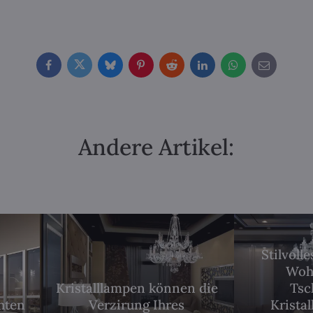
Facebook
Twitter
Bluesky
Pinterest
Reddit
LinkedIn
WhatsApp
E-
mail
Andere Artikel:
Stilvoll
Woh
Kristalllampen können die
Tsc
chten
Verzirung Ihres
Kristal