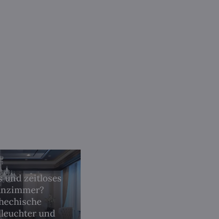
es und zeitloses
nzimmer?
hechische
lleuchter und