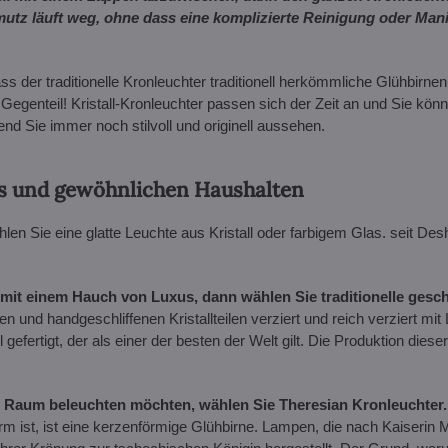
tz läuft weg, ohne dass eine komplizierte Reinigung oder Manipu
 der traditionelle Kronleuchter traditionell herkömmliche Glühbirnen
egenteil! Kristall-Kronleuchter passen sich der Zeit an und Sie könn
 Sie immer noch stilvoll und originell aussehen.
urs und gewöhnlichen Haushalten
hlen Sie eine glatte Leuchte aus Kristall oder farbigem Glas. seit Des
it einem Hauch von Luxus, dann wählen Sie traditionelle geschli
n und handgeschliffenen Kristallteilen verziert und reich verziert mi
efertigt, der als einer der besten der Welt gilt. Die Produktion dieser
n Raum beleuchten möchten, wählen Sie Theresian Kronleuchter.
orm ist, ist eine kerzenförmige Glühbirne. Lampen, die nach Kaiserin 