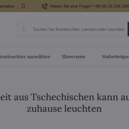
lamation
Haben Sie eine Frage? +49 (0) 15 236 240
ronleuchter auswählen
Showroom
Maßanfertigu
heit aus Tschechischen kann a
zuhause leuchten