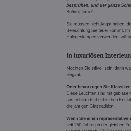
besprühen, und der ganze Schmu
Bořivoj Tomeš.
Sie müssen nicht Angst haben, dass
Beleuchtung Sie teuer kommt. Im G
Halogenlampen verwenden, während
In luxuriösen Interie
Möchten Sie stilvoll sein, dann wä
elegant.
Oder bevorzugen Sie Klassiker m
Diese Leuchten sind mit geblasene
aus echtem tschechischen Kristall g
dreijährigen Glastradition.
Wenn Sie einen repräsentative
seit 250 Jahren in der gleichen F