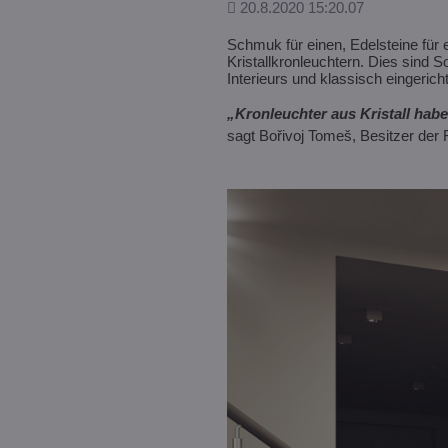
Hinzugefügt
20.8.2020 15:20.07
Schmuk für einen, Edelsteine für e
Kristallkronleuchtern. Dies sind 
Interieurs und klassisch eingeric
„Kronleuchter aus Kristall habe
sagt Bořivoj Tomeš, Besitzer der 