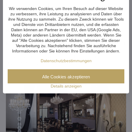
Europa. Jedes dieser Häuser hat dank der Leuchten, die
Wir verwenden Cookies, um Ihren Besuch auf dieser Website
zeitlose Eleganz mit dem subtilen Glanz von Kristall
zu verbessern, ihre Leistung zu analysieren und Daten über
verbinden, einen einzigartigen Charakter erhalten.
ihre Nutzung zu sammeln. Zu diesem Zweck können wir Tools
und Dienste von Drittanbietern nutzen, und die erfassten
Daten können an Partner in der EU, den USA (Google Ads,
Historische Orte:
Das
Old Rectory in Irland
ist zu einem
Meta) oder anderen Ländern übermittelt werden. Wenn Sie
romantischen Ort für Hochzeiten geworden, wo
auf "Alle Cookies akzeptieren" klicken, stimmen Sie dieser
Kristallleuchten eine unvergessliche Atmosphäre schaffen. Auf
Verarbeitung zu. Nachstehend finden Sie ausführliche
den Azoren schmücken sie das
historische Rathaus
aus dem
Informationen oder Sie können Ihre Einstellungen ändern.
18. Jahrhundert, das sie dank ihrer Eleganz in ein
Datenschutzbestimmungen
bewundertes Juwel verwandeln.
Alle Cookies akzeptieren
Details anzeigen