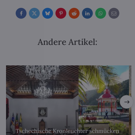
Facebook
Twitter
Bluesky
Pinterest
Reddit
LinkedIn
WhatsApp
E-
mail
Andere Artikel:
Tschechische Kronleuchter schmücken