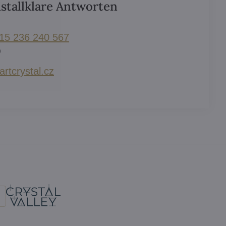
istallklare Antworten
 15 236 240 567
)
rtcrystal​.cz