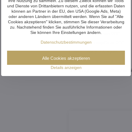
ihre Nutzung zu sammeln. Zu diesem Zweck können wir Tools
und Dienste von Drittanbietern nutzen, und die erfassten Daten
Fotogalerie
können an Partner in der EU, den USA (Google Ads, Meta)
Videogalerie
oder anderen Ländern übermittelt werden. Wenn Sie auf "Alle
Cookies akzeptieren" klicken, stimmen Sie dieser Verarbeitung
Katalog Kronleuchtern PDF
zu. Nachstehend finden Sie ausführliche Informationen oder
Sie können Ihre Einstellungen ändern.
Katalog Innenräumen PDF
Datenschutzbestimmungen
Katalog der Luxuslüster PDF
Lüster: Tipps zur Auswahl
Alle Cookies akzeptieren
Wie Kronleuchter montieren
Details anzeigen
Wie reinigt man Kristallleuchter r